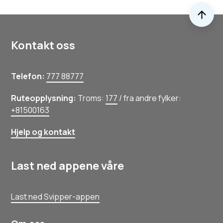
Til 
Kontakt oss
Telefon:
777 88777
Ruteopplysning:
Troms:
177
/ fra andre fylker:
+81500163
Hjelp og kontakt
Last ned appene våre
Last ned Svipper-appen