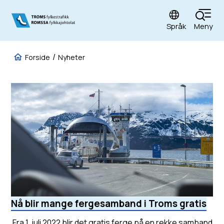
Språk
Meny
Fylkestrafikk
Du er her:
Forside
Nyheter
Nå blir mange fergesamband i Troms gratis
Fra 1. juli 2022 blir det gratis ferge på en rekke samband