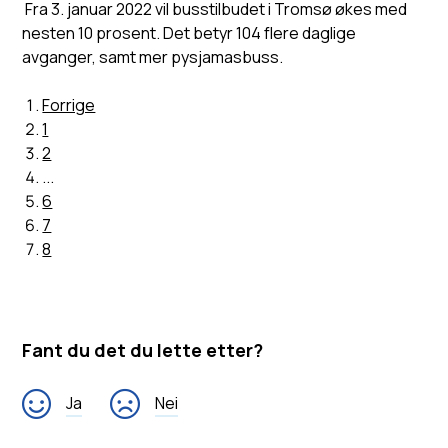
Fra 3. januar 2022 vil busstilbudet i Tromsø økes med
nesten 10 prosent. Det betyr 104 flere daglige
avganger, samt mer pysjamasbuss.
Forrige
1
2
...
6
7
8
Fant du det du lette etter?
Ja
Nei