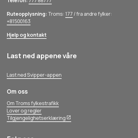
Telefon:
777 88777
Ruteopplysning:
Troms:
177
/ fra andre fylker:
+81500163
Hjelp og kontakt
Last ned appene våre
Last ned Svipper-appen
Om oss
Om Troms fylkestrafikk
Lover og regler
Tilgjengelighetserklæring