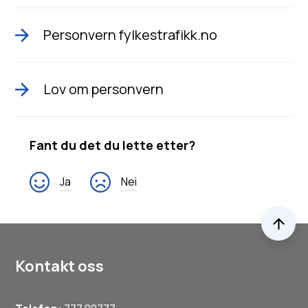
Personvern fylkestrafikk.no
Lov om personvern
Fant du det du lette etter?
Ja
Nei
Til 
Kontakt oss