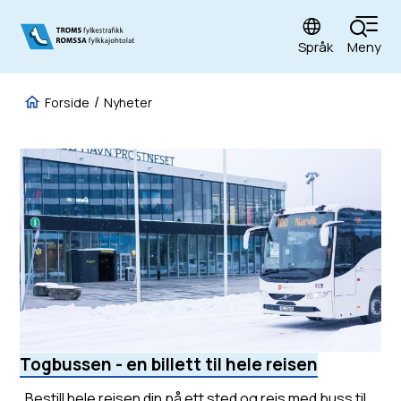
Språk
Meny
Fylkestrafikk
Du er her:
Forside
Nyheter
Togbussen - en billett til hele reisen
Bestill hele reisen din på ett sted og reis med buss til