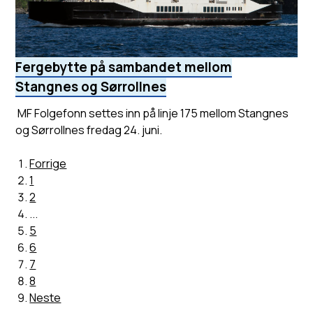
Fergebytte på sambandet mellom
Stangnes og Sørrollnes
MF Folgefonn settes inn på linje 175 mellom Stangnes
og Sørrollnes fredag 24. juni.
Forrige
1
2
...
5
6
7
8
Neste