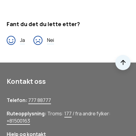
Fant du det du lette etter?
Ja
Nei
Til 
Kontakt oss
Telefon:
777 88777
Ruteopplysning:
Troms:
177
/ fra andre fylker:
+81500163
Hjelp og kontakt