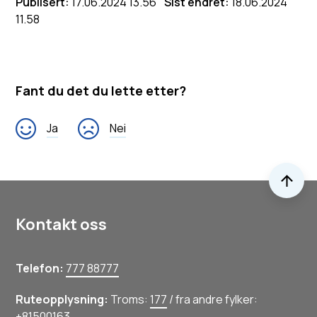
Publisert
17.06.2024 13.56
Sist endret
18.06.2024
11.58
Fant du det du lette etter?
Ja
Nei
Til 
Kontakt oss
Telefon:
777 88777
Ruteopplysning:
Troms:
177
/ fra andre fylker:
+81500163