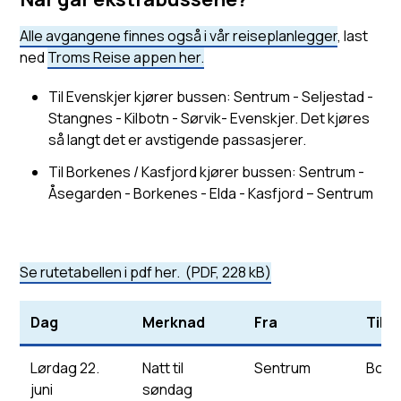
Alle avgangene finnes også i vår reiseplanlegger
, last
ned
Troms Reise appen her.
Til Evenskjer kjører bussen: Sentrum - Seljestad -
Stangnes - Kilbotn - Sørvik- Evenskjer. Det kjøres
så langt det er avstigende passasjerer.
Til Borkenes / Kasfjord kjører bussen: Sentrum -
Åsegarden - Borkenes - Elda - Kasfjord – Sentrum
Se rutetabellen i pdf her.
(PDF, 228 kB)
Dag
Merknad
Fra
Til
Lørdag 22.
Natt til
Sentrum
Bork
juni
søndag