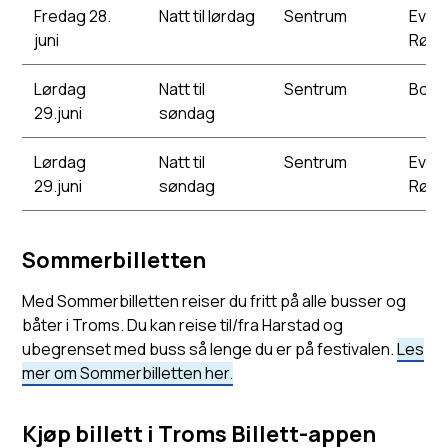
Fredag 28.
Natt til lørdag
Sentrum
Evens
juni
Rødb
Lørdag
Natt til
Sentrum
Bork
29.juni
søndag
Lørdag
Natt til
Sentrum
Evens
29.juni
søndag
Rødb
Sommerbilletten
Med Sommerbilletten reiser du fritt på alle busser og
båter i Troms. Du kan reise til/fra Harstad og
ubegrenset med buss så lenge du er på festivalen.
Les
mer om Sommerbilletten her.
Kjøp billett i Troms Billett-appen