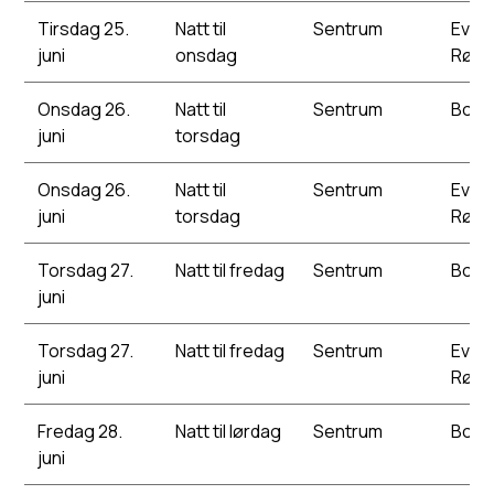
Tirsdag 25.
Natt til
Sentrum
Evens
juni
onsdag
Rødb
Onsdag 26.
Natt til
Sentrum
Bork
juni
torsdag
Onsdag 26.
Natt til
Sentrum
Evens
juni
torsdag
Rødb
Torsdag 27.
Natt til fredag
Sentrum
Bork
juni
Torsdag 27.
Natt til fredag
Sentrum
Evens
juni
Rødb
Fredag 28.
Natt til lørdag
Sentrum
Bork
juni