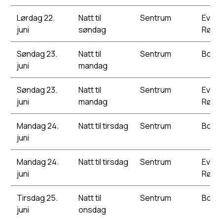
Lørdag 22.
Natt til
Sentrum
Evens
juni
søndag
Rødb
Søndag 23.
Natt til
Sentrum
Bork
juni
mandag
Søndag 23.
Natt til
Sentrum
Evens
juni
mandag
Rødb
Mandag 24.
Natt til tirsdag
Sentrum
Bork
juni
Mandag 24.
Natt til tirsdag
Sentrum
Evens
juni
Rødb
Tirsdag 25.
Natt til
Sentrum
Bork
juni
onsdag