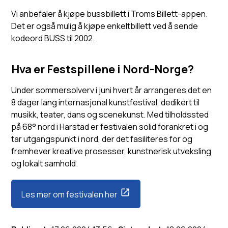
Vi anbefaler å kjøpe bussbillett i Troms Billett-appen.
Det er også mulig å kjøpe enkeltbillett ved å sende
kodeord BUSS til 2002.
Hva er Festspillene i Nord-Norge?
Under sommersolverv i juni hvert år arrangeres det en
8 dager lang internasjonal kunstfestival, dedikert til
musikk, teater, dans og scenekunst. Med tilholdssted
på 68° nord i Harstad er festivalen solid forankret i og
tar utgangspunkt i nord, der det fasiliteres for og
fremhever kreative prosesser, kunstnerisk utveksling
og lokalt samhold.
Les mer om festivalen her