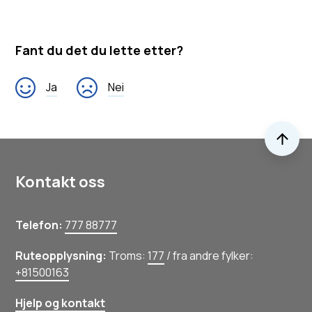
Fant du det du lette etter?
Ja
Nei
Til 
Kontakt oss
Telefon:
777 88777
Ruteopplysning:
Troms:
177
/ fra andre fylker:
+81500163
Hjelp og kontakt