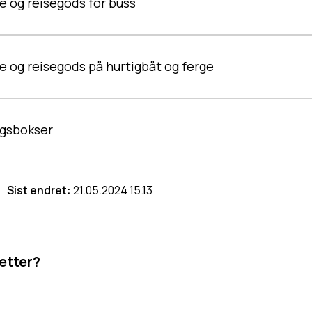
 og reisegods for buss
 og reisegods på hurtigbåt og ferge
gsbokser
Sist endret
21.05.2024 15.13
 etter?