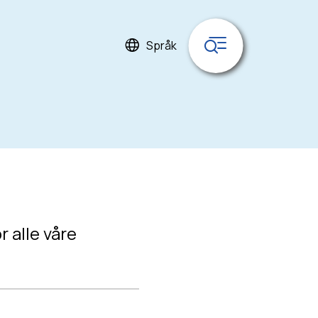
Meny
Språk
 alle våre