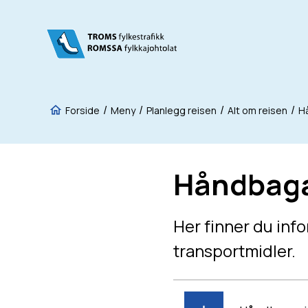
Fylkestrafikk
Du er her:
Forside
Meny
Planlegg reisen
Alt om reisen
H
Håndbaga
Her finner du inf
transportmidler.