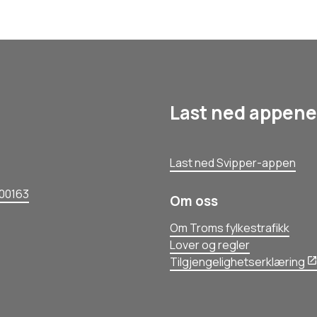
Last ned appene
Last ned Svipper-appen
00163
Om oss
Om Troms fylkestrafikk
Lover og regler
Tilgjengelighetserklæring